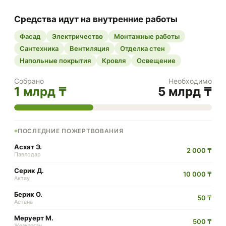
Средства идут на внутренние работы
Фасад
Электричество
Монтажные работы
Сантехника
Вентиляция
Отделка стен
Напольные покрытия
Кровля
Освещение
Собрано
Необходимо
1 млрд ₸
5 млрд ₸
ПОСЛЕДНИЕ ПОЖЕРТВОВАНИЯ
Асхат Э.
2 000 ₸
Павлодар
Серик Д.
10 000 ₸
Актау
Берик О.
50 ₸
Астана
Меруерт М.
500 ₸
Жезқазған